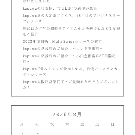
新いたしました
kapuwaの代表柄、”TULIP”の新作が登場
kapuwa夏の大定番ブラウス、13年目のフレンチスリー
ブシリーズ
旅にはカプワの超軽量アイテムを♩快適で心おどる夏服
をご紹介
2022年復刻柄・Multi Stripeシリーズの魅力
kapuwaの常設店のご紹介 〜コレド室町店〜
kapuwaの常設店のご紹介 〜小田急湘南GATE藤沢
店〜
kapuwa PRスタッフが最推しする、自慢のモスリンカ
ディシリーズ
kapuwa大阪店営業終了・ご愛顧ありがとうございまし
た！
2026年8月
月
火
水
木
金
土
日
1
2