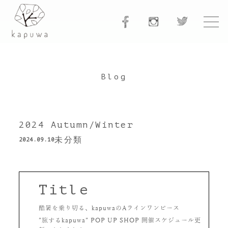
Blog
2024 Autumn/Winter
未分類
2024.09.10
Title
酷暑を乗り切る、kapuwaのAラインワンピース
”旅するkapuwa” POP UP SHOP 開催スケジュール更