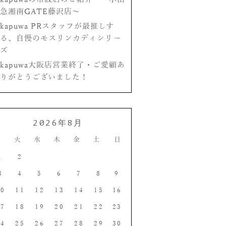
急湘南GATE藤沢店〜
kapuwa PRスタッフが最推しす
る、自慢のモスリンカディシリー
ズ
kapuwa大阪店営業終了・ご愛顧あ
りがとうございました！
2026年8月
月
火
水
木
金
土
日
1
2
3
4
5
6
7
8
9
10
11
12
13
14
15
16
17
18
19
20
21
22
23
24
25
26
27
28
29
30