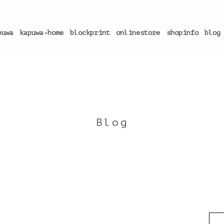
puwa
kapuwa-home
blockprint
onlinestore
shopinfo
blog
Blog