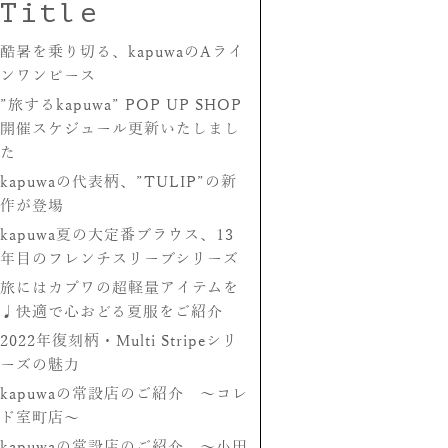
Title
酷暑を乗り切る、kapuwaのAライ
ンワンピース
”旅するkapuwa” POP UP SHOP
開催スケジュール更新いたしまし
た
kapuwaの代表柄、”TULIP”の新
作が登場
kapuwa夏の大定番ブラウス、13
年目のフレンチスリーブシリーズ
旅にはカプワの超軽量アイテムを
♩快適で心おどる夏服をご紹介
2022年復刻柄・Multi Stripeシリ
ーズの魅力
kapuwaの常設店のご紹介 〜コレ
ド室町店〜
kapuwaの常設店のご紹介 〜小田