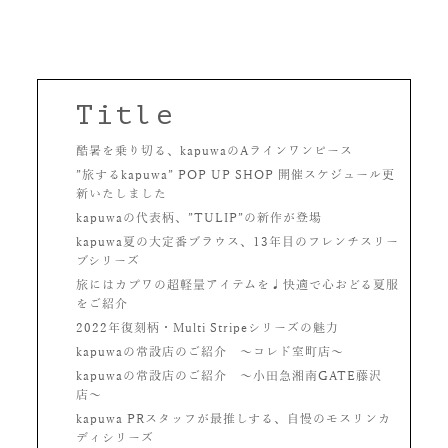
Title
酷暑を乗り切る、kapuwaのAラインワンピース
”旅するkapuwa” POP UP SHOP 開催スケジュール更
新いたしました
kapuwaの代表柄、”TULIP”の新作が登場
kapuwa夏の大定番ブラウス、13年目のフレンチスリー
ブシリーズ
旅にはカプワの超軽量アイテムを♩快適で心おどる夏服
をご紹介
2022年復刻柄・Multi Stripeシリーズの魅力
kapuwaの常設店のご紹介 〜コレド室町店〜
kapuwaの常設店のご紹介 〜小田急湘南GATE藤沢
店〜
kapuwa PRスタッフが最推しする、自慢のモスリンカ
ディシリーズ