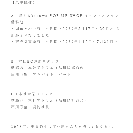
【募集職種】
A：旅するkapuwa POP UP SHOP イベントスタッフ
勤務地：
・調布パルコ店 ＜期間：2026年3月17日〜30日＞
採
用終了いたしました
・吉祥寺東急店 ＜期間：2026年4月2日〜7月31日＞
B：本社EC運用スタッフ
勤務地：本社アトリエ（品川区旗の台）
雇用形態：アルバイト・パート
C：本社営業スタッフ
勤務地：本社アトリエ（品川区旗の台）
雇用形態：契約社員
2026年、事業強化に伴い新たな力を探しております。