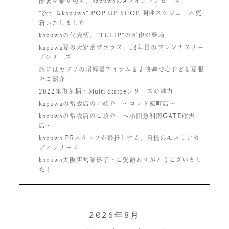
酷暑を乗り切る、kapuwaのAラインワンピース
”旅するkapuwa” POP UP SHOP 開催スケジュール更
新いたしました
kapuwaの代表柄、”TULIP”の新作が登場
kapuwa夏の大定番ブラウス、13年目のフレンチスリー
ブシリーズ
旅にはカプワの超軽量アイテムを♩快適で心おどる夏服
をご紹介
2022年復刻柄・Multi Stripeシリーズの魅力
kapuwaの常設店のご紹介 〜コレド室町店〜
kapuwaの常設店のご紹介 〜小田急湘南GATE藤沢
店〜
kapuwa PRスタッフが最推しする、自慢のモスリンカ
ディシリーズ
kapuwa大阪店営業終了・ご愛顧ありがとうございまし
た！
2026年8月