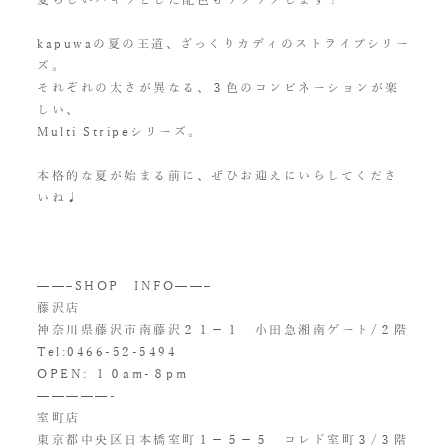
kapuwaの夏の王道、ざっくりカディのストライプシリー
ズ。
それぞれの太さが異なる、３色のコンビネーションが楽
しい、
Multi Stripeシリーズ。
本格的な夏が始まる前に、ぜひお迎えにいらしてくださ
いね♩
——–SHOP INFO——–
藤沢店
神奈川県藤沢市南藤沢２１−１ 小田急湘南ゲート/２階
Tel:
0466-52-5494
OPEN: １０am-８pm
—————-
室町店
東京都中央区日本橋室町１−５−５ コレド室町３/３階