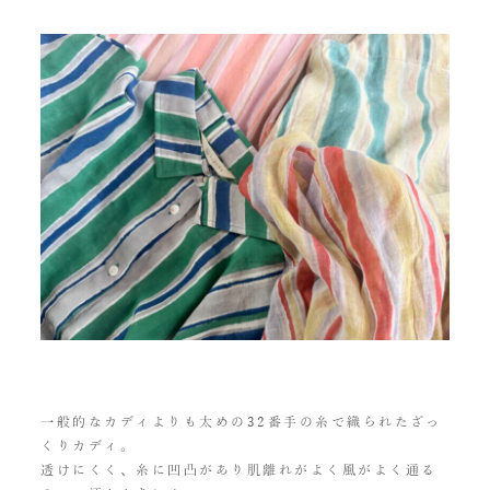
一般的なカディよりも太めの32番手の糸で織られたざっ
くりカディ。
透けにくく、糸に凹凸があり肌離れがよく風がよく通る