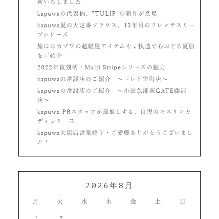
新いたしました
kapuwaの代表柄、”TULIP”の新作が登場
kapuwa夏の大定番ブラウス、13年目のフレンチスリー
ブシリーズ
旅にはカプワの超軽量アイテムを♩快適で心おどる夏服
をご紹介
2022年復刻柄・Multi Stripeシリーズの魅力
kapuwaの常設店のご紹介 〜コレド室町店〜
kapuwaの常設店のご紹介 〜小田急湘南GATE藤沢
店〜
kapuwa PRスタッフが最推しする、自慢のモスリンカ
ディシリーズ
kapuwa大阪店営業終了・ご愛顧ありがとうございまし
た！
2026年8月
月
火
水
木
金
土
日
1
2