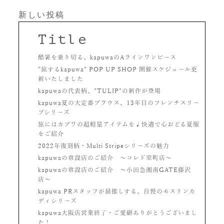
投
新しい投稿
稿
Title
ナ
ビ
酷暑を乗り切る、kapuwaのAラインワンピース
ゲ
”旅するkapuwa” POP UP SHOP 開催スケジュール更
ー
新いたしました
シ
kapuwaの代表柄、”TULIP”の新作が登場
ョ
kapuwa夏の大定番ブラウス、13年目のフレンチスリー
ブシリーズ
ン
旅にはカプワの超軽量アイテムを♩快適で心おどる夏服
をご紹介
2022年復刻柄・Multi Stripeシリーズの魅力
kapuwaの常設店のご紹介 〜コレド室町店〜
kapuwaの常設店のご紹介 〜小田急湘南GATE藤沢
店〜
kapuwa PRスタッフが最推しする、自慢のモスリンカ
ディシリーズ
kapuwa大阪店営業終了・ご愛顧ありがとうございまし
た！