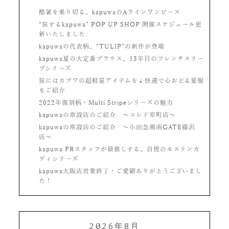
酷暑を乗り切る、kapuwaのAラインワンピース
”旅するkapuwa” POP UP SHOP 開催スケジュール更
新いたしました
kapuwaの代表柄、”TULIP”の新作が登場
kapuwa夏の大定番ブラウス、13年目のフレンチスリー
ブシリーズ
旅にはカプワの超軽量アイテムを♩快適で心おどる夏服
をご紹介
2022年復刻柄・Multi Stripeシリーズの魅力
kapuwaの常設店のご紹介 〜コレド室町店〜
kapuwaの常設店のご紹介 〜小田急湘南GATE藤沢
店〜
kapuwa PRスタッフが最推しする、自慢のモスリンカ
ディシリーズ
kapuwa大阪店営業終了・ご愛顧ありがとうございまし
た！
2026年8月