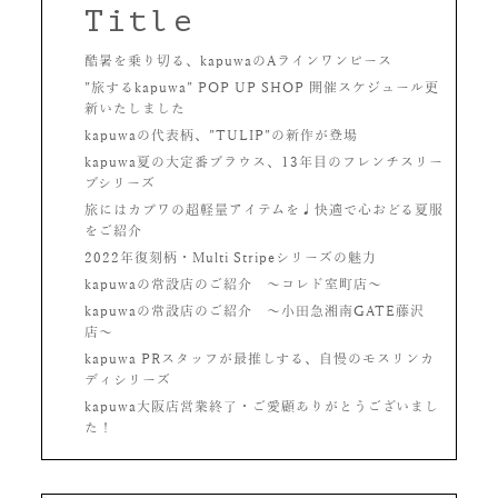
Title
酷暑を乗り切る、kapuwaのAラインワンピース
”旅するkapuwa” POP UP SHOP 開催スケジュール更
新いたしました
kapuwaの代表柄、”TULIP”の新作が登場
kapuwa夏の大定番ブラウス、13年目のフレンチスリー
ブシリーズ
旅にはカプワの超軽量アイテムを♩快適で心おどる夏服
をご紹介
2022年復刻柄・Multi Stripeシリーズの魅力
kapuwaの常設店のご紹介 〜コレド室町店〜
kapuwaの常設店のご紹介 〜小田急湘南GATE藤沢
店〜
kapuwa PRスタッフが最推しする、自慢のモスリンカ
ディシリーズ
kapuwa大阪店営業終了・ご愛顧ありがとうございまし
た！