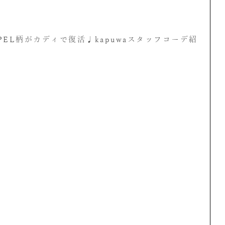
PEL柄がカディで復活♩kapuwaスタッフコーデ紹