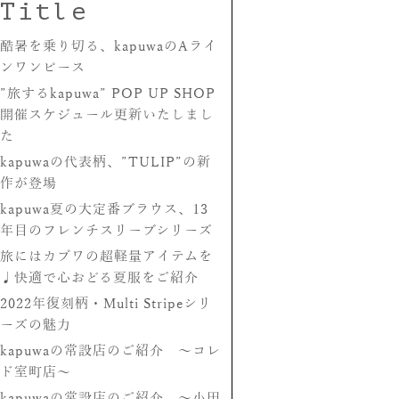
Title
酷暑を乗り切る、kapuwaのAライ
ンワンピース
”旅するkapuwa” POP UP SHOP
開催スケジュール更新いたしまし
た
kapuwaの代表柄、”TULIP”の新
作が登場
kapuwa夏の大定番ブラウス、13
年目のフレンチスリーブシリーズ
旅にはカプワの超軽量アイテムを
♩快適で心おどる夏服をご紹介
2022年復刻柄・Multi Stripeシリ
ーズの魅力
kapuwaの常設店のご紹介 〜コレ
ド室町店〜
kapuwaの常設店のご紹介 〜小田