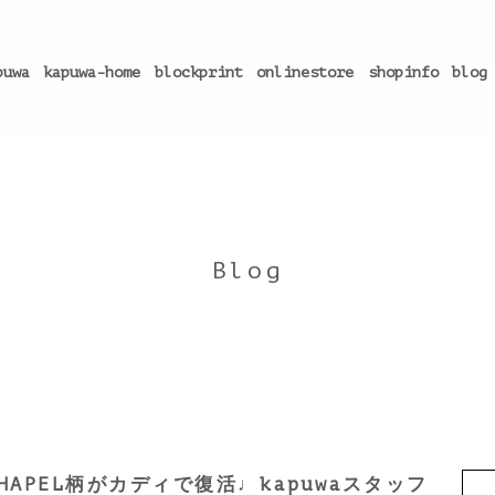
puwa
kapuwa-home
blockprint
onlinestore
shopinfo
blog
Blog
HAPEL柄がカディで復活♩kapuwaスタッフ