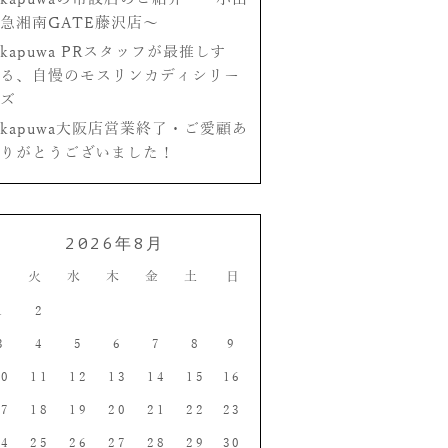
急湘南GATE藤沢店〜
kapuwa PRスタッフが最推しす
る、自慢のモスリンカディシリー
ズ
kapuwa大阪店営業終了・ご愛顧あ
りがとうございました！
2026年8月
月
火
水
木
金
土
日
1
2
3
4
5
6
7
8
9
10
11
12
13
14
15
16
17
18
19
20
21
22
23
24
25
26
27
28
29
30