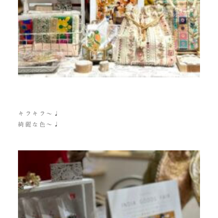
キラキラ〜♩
綺麗な色〜♩