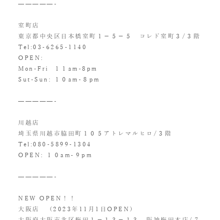
—————-
室町店
東京都中央区日本橋室町１−５−５ コレド室町３/３階
Tel:03-6265-1140
OPEN:
Mon-Fri １１am-8pm
Sut-Sun: １０am-８pm
—————-
川越店
埼玉県川越市脇田町１０５アトレマルヒロ/３階
Tel:080-5899-1304
OPEN: １０am-９pm
—————-
NEW OPEN！！
大阪店 (2023年11月1日OPEN）
大阪府大阪市北区梅田１−１３−１３ 阪神梅田本店/７