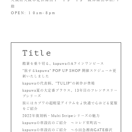
階
OPEN: １０am-８pm
Title
酷暑を乗り切る、kapuwaのAラインワンピース
”旅するkapuwa” POP UP SHOP 開催スケジュール更
新いたしました
kapuwaの代表柄、”TULIP”の新作が登場
kapuwa夏の大定番ブラウス、13年目のフレンチスリー
ブシリーズ
旅にはカプワの超軽量アイテムを♩快適で心おどる夏服
をご紹介
2022年復刻柄・Multi Stripeシリーズの魅力
kapuwaの常設店のご紹介 〜コレド室町店〜
kapuwaの常設店のご紹介 〜小田急湘南GATE藤沢