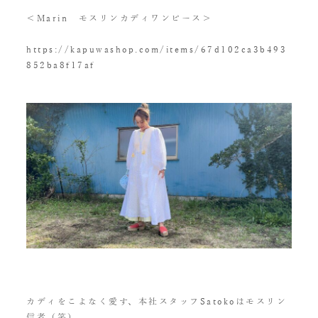
＜Marin モスリンカディワンピース＞
https://kapuwashop.com/items/67d102ca3b493
852ba8f17af
カディをこよなく愛す、本社スタッフSatokoはモスリン
信者（笑）