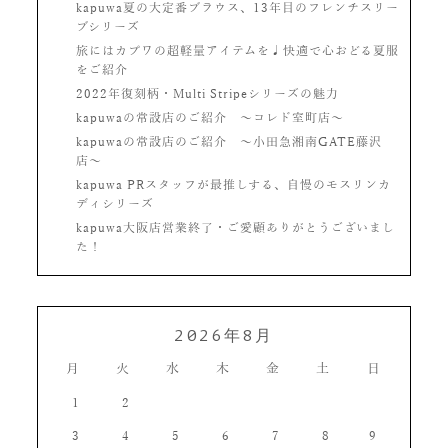
kapuwa夏の大定番ブラウス、13年目のフレンチスリー
ブシリーズ
旅にはカプワの超軽量アイテムを♩快適で心おどる夏服
をご紹介
2022年復刻柄・Multi Stripeシリーズの魅力
kapuwaの常設店のご紹介 〜コレド室町店〜
kapuwaの常設店のご紹介 〜小田急湘南GATE藤沢
店〜
kapuwa PRスタッフが最推しする、自慢のモスリンカ
ディシリーズ
kapuwa大阪店営業終了・ご愛顧ありがとうございまし
た！
2026年8月
月
火
水
木
金
土
日
1
2
3
4
5
6
7
8
9