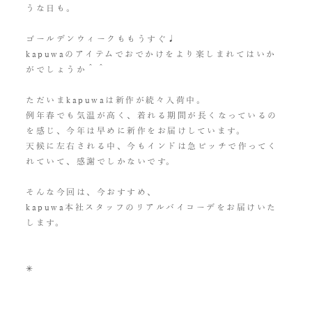
うな日も。
ゴールデンウィークももうすぐ♩
kapuwaのアイテムでおでかけをより楽しまれてはいか
がでしょうか＾＾
ただいまkapuwaは新作が続々入荷中。
例年春でも気温が高く、着れる期間が長くなっているの
を感じ、今年は早めに新作をお届けしています。
天候に左右される中、今もインドは急ピッチで作ってく
れていて、感謝でしかないです。
そんな今回は、今おすすめ、
kapuwa本社スタッフのリアルバイコーデをお届けいた
します。
✳︎