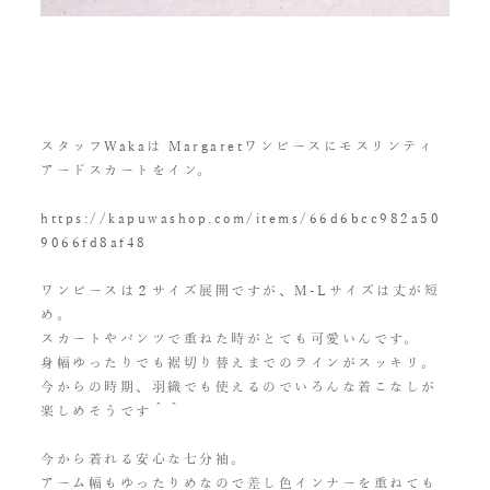
スタッフWakaは Margaretワンピースにモスリンティ
アードスカートをイン。
https://kapuwashop.com/items/66d6bcc982a50
9066fd8af48
ワンピースは２サイズ展開ですが、M-Lサイズは丈が短
め。
スカートやパンツで重ねた時がとても可愛いんです。
身幅ゆったりでも裾切り替えまでのラインがスッキリ。
今からの時期、羽織でも使えるのでいろんな着こなしが
楽しめそうです＾＾
今から着れる安心な七分袖。
アーム幅もゆったりめなので差し色インナーを重ねても