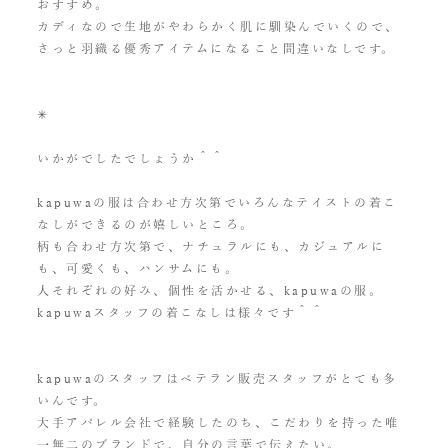
おすすめ。
カディなので生地がやわらかく肌に馴染んでいくので、
さっと羽織る優秀アイテムになること間違いなしです。
✳︎
いかがでしたでしょうか＾＾
kapuwaの服は合わせ方次第でいろんなテイストの着こ
なしができるのが嬉しいところ。
柄も合わせ方次第で、ナチュラルにも、カジュアルに
も、可愛くも、ハンサムにも。
人それぞれの好み、個性を活かせる、kapuwaの服。
kapuwaスタッフの着こなしは様々です＾＾
kapuwaのスタッフはベテラン販売スタッフがとても多
いんです。
大手アパレル会社で経験したのち、こだわりを持った唯
一無二のブランドで、自分の言葉で伝えたい。