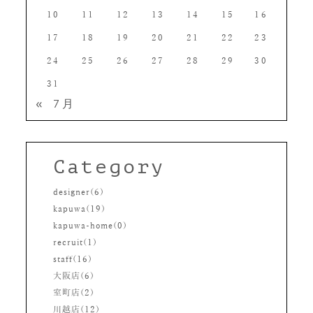
10
11
12
13
14
15
16
17
18
19
20
21
22
23
24
25
26
27
28
29
30
31
« 7月
Category
designer(6)
kapuwa(19)
kapuwa-home(0)
recruit(1)
staff(16)
大阪店(6)
室町店(2)
川越店(12)