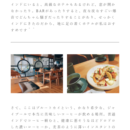
インドにいると、高級なホテルもあるけれど、窓が開か
なかったり。BARがあったりすると、夜な夜なすごい爆
音でどんちゃん騒ぎだったりすることがあり、せっかく
インドにきたのだから、地に足の着くホテルが私はおす
すめです＾＾
さて、ここはブルートカイという、かなり希少な、ジャ
イプールで本当に美味しいコーヒーが飲める場所。普通
インドでコーヒー頼むと、健康に悪そうなほどドロドロ
した濃いコーヒーか、麦茶のように薄いインスタントの