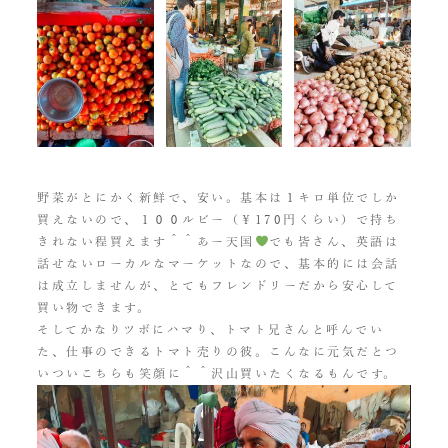
野菜がとにかく新鮮で、安い。基本は１キロ単位でしか
買えないので、１００ルビー（￥170円くらい）で持ち
きれない程買えます＾＾あー天国
でも皆さん、英語は
話せないローカルなマーケットなので、基本的には会話
は成立しませんが、とてもフレンドリーだから安心して
買い物できます。
そしてかなりツボにハマり、トマト兄さんと呼んでい
た、仕事のできるトマト売りの彼。こんなに元気だとつ
いついこちらも笑顔に＾＾沢山買いたくなるもんです。
動
画
プ