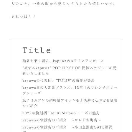
人のこと。一枚の服から感じてもらえたら嬉しいです。
それでは！！
Title
酷暑を乗り切る、kapuwaのAラインワンピース
”旅するkapuwa” POP UP SHOP 開催スケジュール更
新いたしました
kapuwaの代表柄、”TULIP”の新作が登場
kapuwa夏の大定番ブラウス、13年目のフレンチスリー
ブシリーズ
旅にはカプワの超軽量アイテムを♩快適で心おどる夏服
をご紹介
2022年復刻柄・Multi Stripeシリーズの魅力
kapuwaの常設店のご紹介 〜コレド室町店〜
kapuwaの常設店のご紹介 〜小田急湘南GATE藤沢