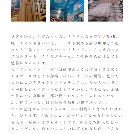
見渡す限り、白壁なんてない！！そんな異空間のBAR。
唯一チキンも食べれて、ビールも飲める憩の場
どこを
みても可愛くて、それでいて大人っぽい。さっきのピン
クのカフェも、ここのブルーも。この色彩感覚はとても
勉強になるんです。
カラフルなインド。本当は砂漠の近くに位置するこのジ
ャイプールはとても砂埃っぽいイメージの場所、乾いた
大地にこのキラキラしたインテリアは、今でもマハラジ
ャが住むジャイプールだからこそかもしれません。王様
が住んでる宮殿が一部公開されていて、入れるんです
が、逆にいうと、自分の家の敷地が観光地って。。。。
どんな感覚なんでしょうwカースト制度にも触れたいけれ
ど、ひとまず、ものすんごいゴージャスな暮らしをしてい
る人が一定数いるのもインドです。そして外国人だとい
うことだけで、自国ではこんなに庶民的な私が、そんな