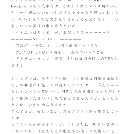
bookvol.4を作成中です。そちらではガンジス川の事と
か、死生観について少しだけ話そうかなと思っておりま
す。暗いかな？大丈夫かな？でもとても大切なインドの
事。いつか神様の事も書きたいな。
色々と思いはありますが、お楽しみにーーーーー♩
—————SHOP INFO—————
・直営店 （神奈川） 小田急湘南ゲート2階
・POP UP SHOP（東京） 吉祥寺パルコ2階
・アトリエショップ（東京）1月は毎週土曜にOPENし
ます♩
ショップでは、スタッフ一同コロナ感染症対策を徹底し
て、お客様のお越しをお待ちしています＾＾不安がある
方はインスタのDMでも、HPの問合せ欄からでもどしど
しご相談くださいね♩色で悩んでるんだけど、どうしよ
うとか、おすすめありますか
？などなど。新しい繋がり方をブランド側も模索してい
ます＾＾
カラフルな色柄をまとって、少しでもね、明るい気持ち
になれたら。はたまたその服たちが作られた街のこと、