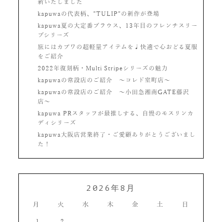
新いたしました
kapuwaの代表柄、”TULIP”の新作が登場
kapuwa夏の大定番ブラウス、13年目のフレンチスリー
ブシリーズ
旅にはカプワの超軽量アイテムを♩快適で心おどる夏服
をご紹介
2022年復刻柄・Multi Stripeシリーズの魅力
kapuwaの常設店のご紹介 〜コレド室町店〜
kapuwaの常設店のご紹介 〜小田急湘南GATE藤沢
店〜
kapuwa PRスタッフが最推しする、自慢のモスリンカ
ディシリーズ
kapuwa大阪店営業終了・ご愛顧ありがとうございまし
た！
2026年8月
月
火
水
木
金
土
日
1
2