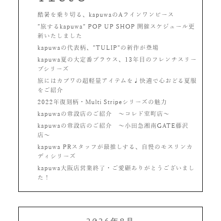
酷暑を乗り切る、kapuwaのAラインワンピース
”旅するkapuwa” POP UP SHOP 開催スケジュール更
新いたしました
kapuwaの代表柄、”TULIP”の新作が登場
kapuwa夏の大定番ブラウス、13年目のフレンチスリー
ブシリーズ
旅にはカプワの超軽量アイテムを♩快適で心おどる夏服
をご紹介
2022年復刻柄・Multi Stripeシリーズの魅力
kapuwaの常設店のご紹介 〜コレド室町店〜
kapuwaの常設店のご紹介 〜小田急湘南GATE藤沢
店〜
kapuwa PRスタッフが最推しする、自慢のモスリンカ
ディシリーズ
kapuwa大阪店営業終了・ご愛顧ありがとうございまし
た！